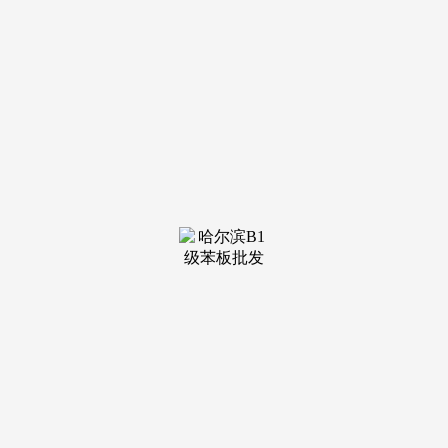
装修建材知识
装修建材百科
联系我们
新闻中心
当前位置：
九游会·j9官方网站
>
装修建材知识
>
碳纤维当补丁！东丽公布CFRP修补新技术
日本东丽、MODEC近日宣布，已联合开发出
一种碳纤维增强复合材料(CFRP) 修补技术，用于
浮式液化天然气生产储卸装置（FPSO）的修复。
这种使用CFRP进行点腐...
查看详情 >
07
2025-03
坦桑尼亚最大水泥工厂试运行
华新坦桑尼亚马文尼石灰石有限公司二期窑线
既近日成功点火投入试生产。据悉，该项目投产
后，将实现熟料产能翻倍，成为坦国最大水泥工
厂，持续提升...